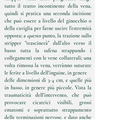
tutto il tratto incontinente della vena,
quindi si pratica una seconda incisione
che può essere a livello del ginocchio o
della caviglia per farne uscire l'estremità
opposta; a questo punto, la trazione sullo
stripper "trascinerà" dall’alto verso il
basso tutta la safena strappando i
collegamenti con le vene collaterali; una
volta rimossa la vena, verrànno suturate
le ferite a livello dell'inguine, in genere
delle dimensioni di 3-4 cm, e quelle più
in basso, in genere più piccole.
Vista la
traumaticità dell'intervento, che può
provocare
cicatrici visibili, grossi
ematomi e soprattutto strappamento
delle terminazioni nervose, e dato anche
l'alto tasso di recidive negli anni
successivi, tale intervento dal 2013 è