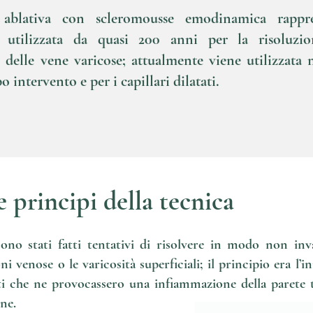
 ablativa con scleromousse emodinamica rappres
ca utilizzata da quasi 200 anni per la risoluzi
delle vene varicose; attualmente viene utilizzata 
 intervento e per i capillari dilatati.
e principi della tecnica
ono stati fatti tentativi di risolvere in modo non inv
i venose o le varicosità superficiali; il principio era l’in
ti che ne provocassero una infiammazione della parete ta
one.