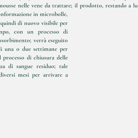
mousse nelle vene da trattare; il prodotto, restando a l
 conformazione in microbolle,
 quindi di nuovo visibile per
empo, con un processo di
iassorbimento; verrà eseguito
di una o due settimane per
el processo di chiusura delle
nza di sangue residuo; tale
diversi mesi per arrivare a