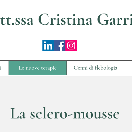
tt.ssa Cristina Garr
i
Le nuove terapie
Cenni di flebologia
La sclero-mousse