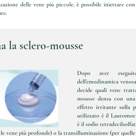
zazione delle vene più piccole, è possibile iniettare con
re.
 la sclero-mousse
Dopo aver esegui
dell’emodinamica venosa d
decide quali vene tratt
mousse densa con una 
effetto irritante sulla 
utilizzato è il Lauromoc
è il sodio tetradecilsolfat
 le vene più profonde) o la transilluminazione (per quelle p