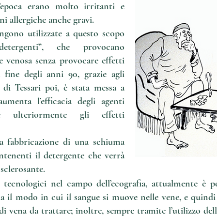
l’epoca erano molto irritanti e
i allergiche anche gravi.
ngono utilizzate a questo scopo
detergenti”, che provocano
e venosa senza provocare effetti
a fine degli anni 90, grazie agli
di Tessari poi, è stata messa a
menta l’efficacia degli agenti
e ulteriormente gli effetti
la fabbricazione di una schiuma
tenenti il detergente che verrà
 sclerosante.
tecnologici nel campo dell’ecografia, attualmente è pos
a il modo in cui il sangue si muove nelle vene, e quindi 
i vena da trattare; inoltre, sempre tramite l’utilizzo dell