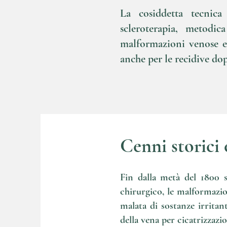
La cosiddetta tecnica
scleroterapia, metodi
malformazioni venose e 
anche per le recidive dopo
Cenni storici 
Fin dalla metà del 1800 s
chirurgico, le malformazion
malata di sostanze irritan
della vena per cicatrizzazi