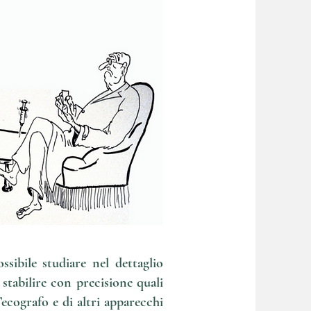
sibile studiare nel dettaglio
stabilire con precisione quali
’ecografo e di altri apparecchi