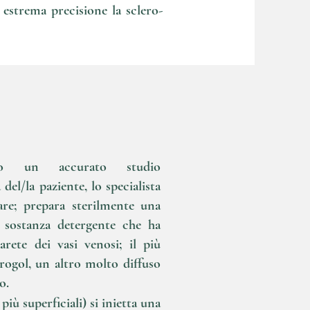
 estrema precisione la sclero-
to un accurato studio
el/la paziente, lo specialista
are; prepara sterilmente una
sostanza detergente che ha
parete dei vasi venosi; il più
rogol, un altro molto diffuso
o.
iù superficiali) si inietta una